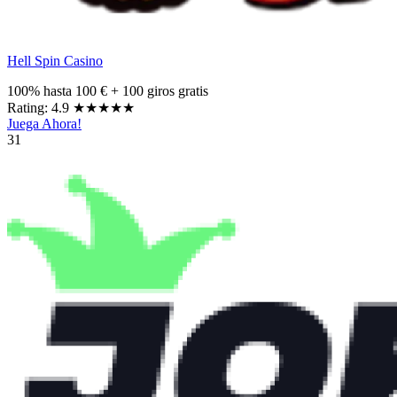
Hell Spin Casino
100% hasta 100 € + 100 giros gratis
Rating: 4.9
★★★★★
Juega Ahora!
31