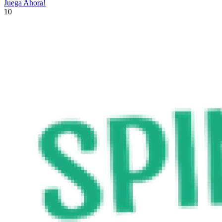
Juega Ahora!
10