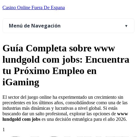
Saltar
Casino Online Fuera De Espana
al
contenido
Menú de Navegación
▼
Guía Completa sobre www
lundgold com jobs: Encuentra
tu Próximo Empleo en
iGaming
El sector del juego online ha experimentado un crecimiento sin
precedentes en los últimos años, consolidándose como una de las
industrias más dinámicas y lucrativas a nivel global. Si estás
buscando dar un salto profesional, explorar las opciones de
www
lundgold com jobs
es una decisión estratégica para el año 2026.
1