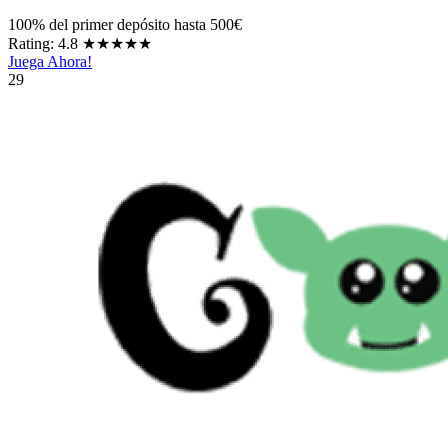
100% del primer depósito hasta 500€
Rating: 4.8
★★★★★
Juega Ahora!
29