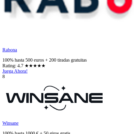
Rabona
100% hasta 500 euros + 200 tiradas gratuitas
Rating: 4.7
★★★★★
Juega Ahora!
8
Winsane
100% hasta 1000 € + 50 giros gratis