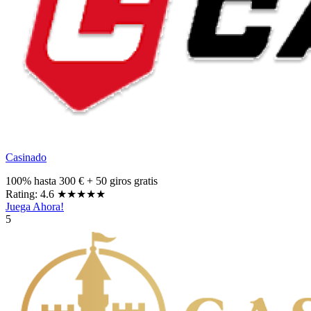
Casinado
100% hasta 300 € + 50 giros gratis
Rating: 4.6
★★★★★
Juega Ahora!
5