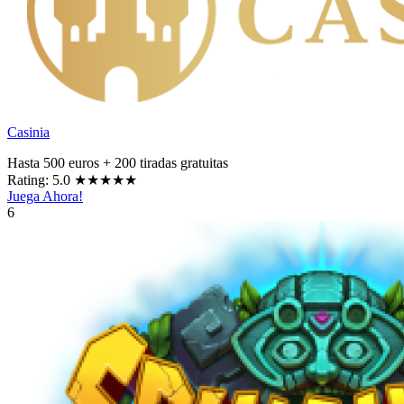
Casinia
Hasta 500 euros + 200 tiradas gratuitas
Rating: 5.0
★★★★★
Juega Ahora!
6