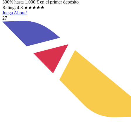
300% hasta 1,000 € en el primer depósito
Rating: 4.8
★★★★★
Juega Ahora!
27