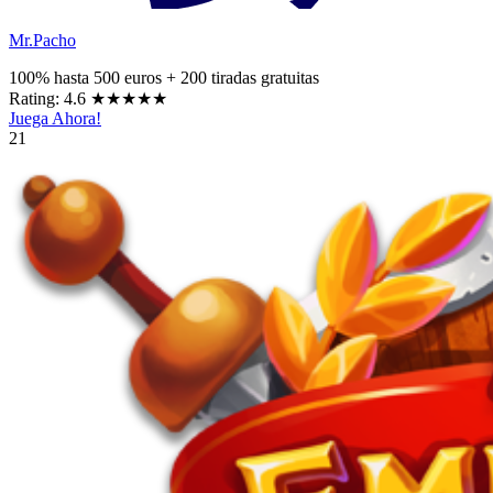
Mr.Pacho
100% hasta 500 euros + 200 tiradas gratuitas
Rating: 4.6
★★★★★
Juega Ahora!
21