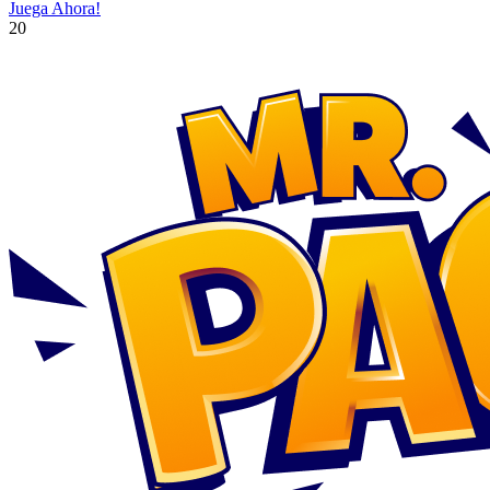
Juega Ahora!
20