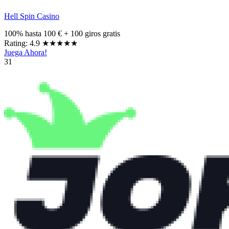
Hell Spin Casino
100% hasta 100 € + 100 giros gratis
Rating: 4.9
★★★★★
Juega Ahora!
31