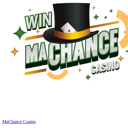
MaChance Casino