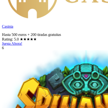
Casinia
Hasta 500 euros + 200 tiradas gratuitas
Rating: 5.0
★★★★★
Juega Ahora!
6