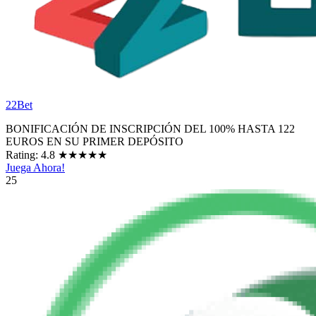
22Bet
BONIFICACIÓN DE INSCRIPCIÓN DEL 100% HASTA 122
EUROS EN SU PRIMER DEPÓSITO
Rating: 4.8
★★★★★
Juega Ahora!
25