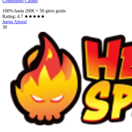
Gomblingo Casino
100% hasta 200€ + 50 giros gratis
Rating: 4.7
★★★★★
Juega Ahora!
30