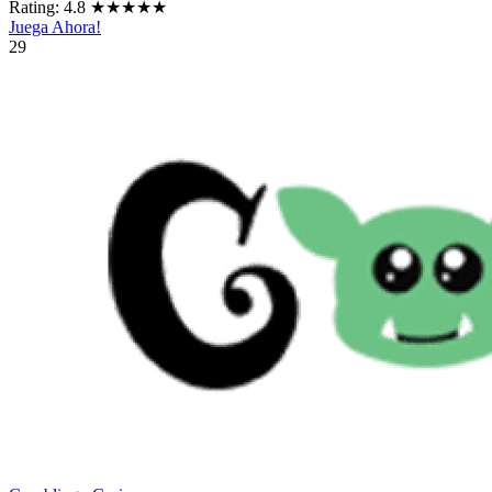
Rating: 4.8
★★★★★
Juega Ahora!
29