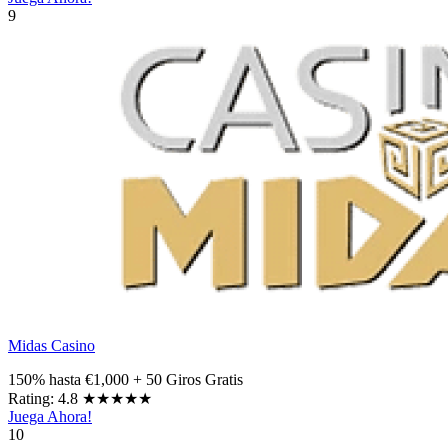
9
Midas Casino
150% hasta €1,000 + 50 Giros Gratis
Rating: 4.8
★★★★★
Juega Ahora!
10