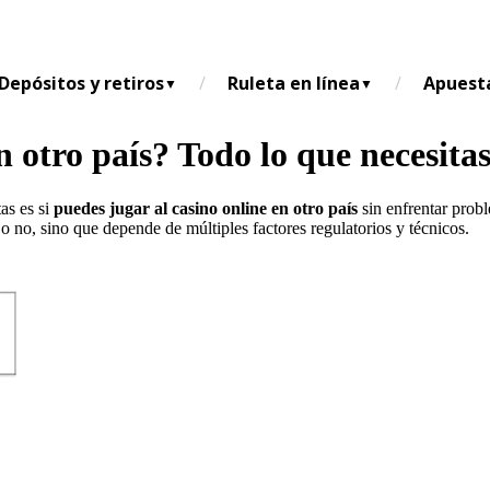
Depósitos y retiros
/
Ruleta en línea
/
Apuest
▼
▼
n otro país? Todo lo que necesita
as es si
puedes jugar al casino online en otro país
sin enfrentar probl
 o no, sino que depende de múltiples factores regulatorios y técnicos.