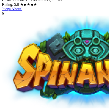
Rating: 5.0
★★★★★
Juega Ahora!
6