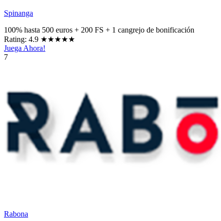
Spinanga
100% hasta 500 euros + 200 FS + 1 cangrejo de bonificación
Rating: 4.9
★★★★★
Juega Ahora!
7
Rabona