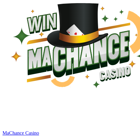
MaChance Casino