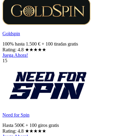
Goldspin
100% hasta 1.500 € + 100 tiradas gratis
Rating: 4.8
★★★★★
Juega Ahora!
15
Need for Spin
Hasta 500€ + 100 giros gratis
Rating: 4.8
★★★★★