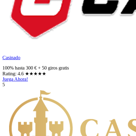
Casinado
100% hasta 300 € + 50 giros gratis
Rating: 4.6
★★★★★
Juega Ahora!
5