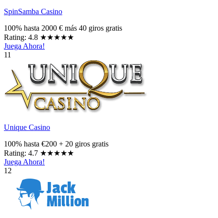
SpinSamba Casino
100% hasta 2000 € más 40 giros gratis
Rating: 4.8
★★★★★
Juega Ahora!
11
Unique Casino
100% hasta €200 + 20 giros gratis
Rating: 4.7
★★★★★
Juega Ahora!
12