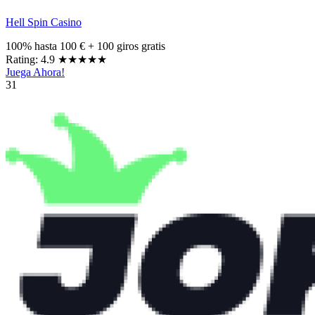
Hell Spin Casino
100% hasta 100 € + 100 giros gratis
Rating: 4.9
★★★★★
Juega Ahora!
31