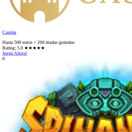
Casinia
Hasta 500 euros + 200 tiradas gratuitas
Rating: 5.0
★★★★★
Juega Ahora!
6