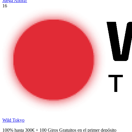
Juega Ahora!
16
Wild Tokyo
100% hasta 300€ + 100 Giros Gratuitos en el primer depósito