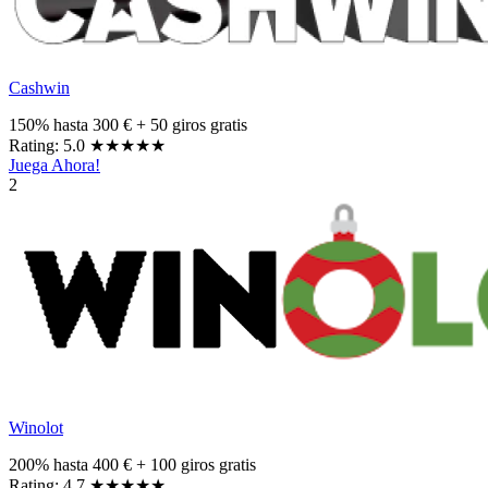
Cashwin
150% hasta 300 € + 50 giros gratis
Rating: 5.0
★★★★★
Juega Ahora!
2
Winolot
200% hasta 400 € + 100 giros gratis
Rating: 4.7
★★★★★