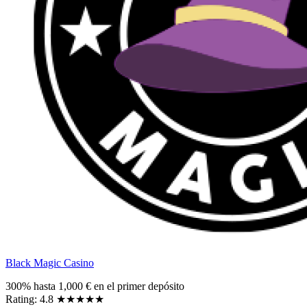
Black Magic Casino
300% hasta 1,000 € en el primer depósito
Rating: 4.8
★★★★★