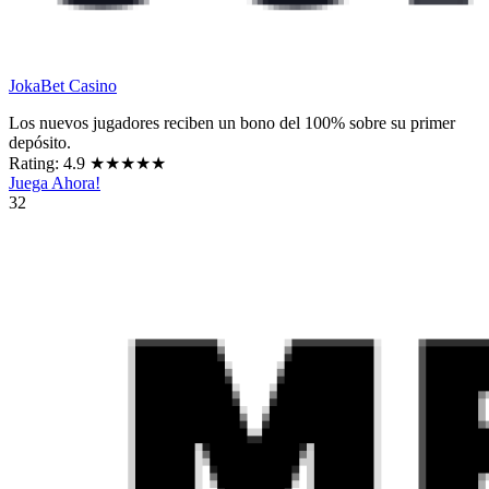
JokaBet Casino
Los nuevos jugadores reciben un bono del 100% sobre su primer
depósito.
Rating: 4.9
★★★★★
Juega Ahora!
32