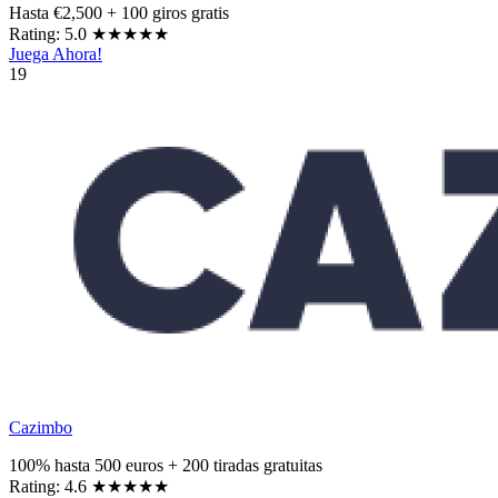
Hasta €2,500 + 100 giros gratis
Rating: 5.0
★★★★★
Juega Ahora!
19
Cazimbo
100% hasta 500 euros + 200 tiradas gratuitas
Rating: 4.6
★★★★★