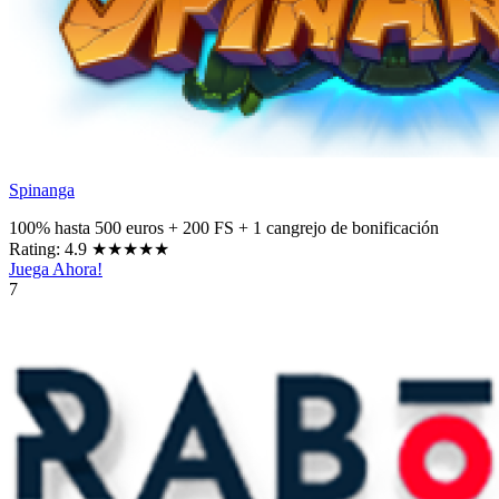
Spinanga
100% hasta 500 euros + 200 FS + 1 cangrejo de bonificación
Rating: 4.9
★★★★★
Juega Ahora!
7