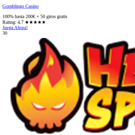
Gomblingo Casino
100% hasta 200€ + 50 giros gratis
Rating: 4.7
★★★★★
Juega Ahora!
30