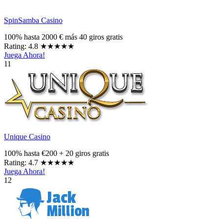
SpinSamba Casino
100% hasta 2000 € más 40 giros gratis
Rating: 4.8
★★★★★
Juega Ahora!
11
Unique Casino
100% hasta €200 + 20 giros gratis
Rating: 4.7
★★★★★
Juega Ahora!
12