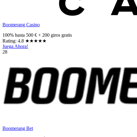
Boomerang Casino
100% hasta 500 € + 200 giros gratis
Rating: 4.8
★★★★★
Juega Ahora!
28
Boomerang Bet