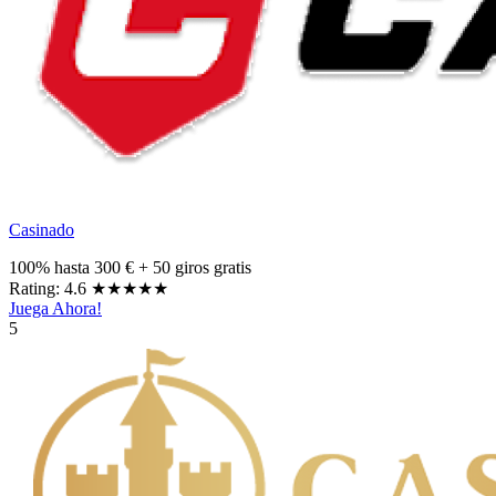
Casinado
100% hasta 300 € + 50 giros gratis
Rating: 4.6
★★★★★
Juega Ahora!
5