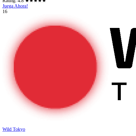
Rating: 4.8
★★★★★
Juega Ahora!
16
Wild Tokyo