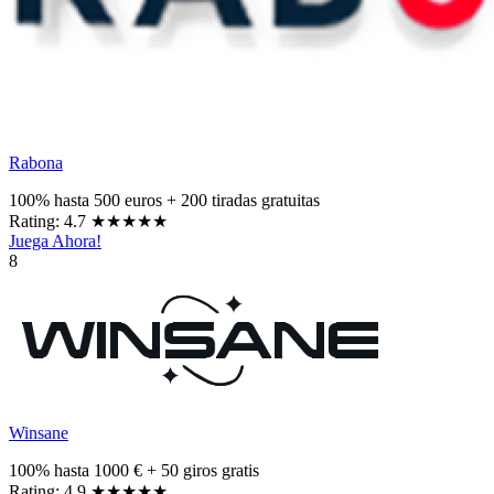
Rabona
100% hasta 500 euros + 200 tiradas gratuitas
Rating: 4.7
★★★★★
Juega Ahora!
8
Winsane
100% hasta 1000 € + 50 giros gratis
Rating: 4.9
★★★★★