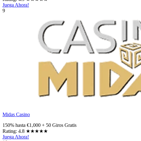
Juega Ahora!
9
Midas Casino
150% hasta €1,000 + 50 Giros Gratis
Rating: 4.8
★★★★★
Juega Ahora!