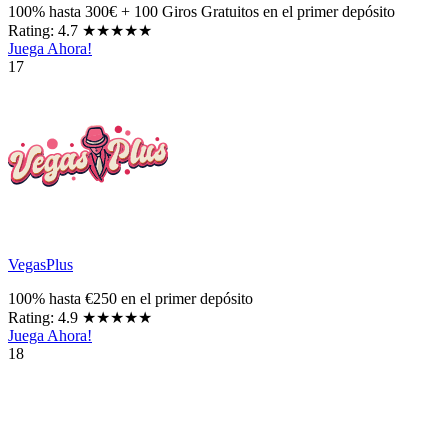
100% hasta 300€ + 100 Giros Gratuitos en el primer depósito
Rating: 4.7
★★★★★
Juega Ahora!
17
VegasPlus
100% hasta €250 en el primer depósito
Rating: 4.9
★★★★★
Juega Ahora!
18