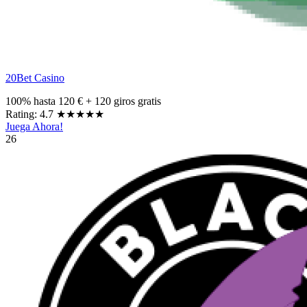
20Bet Casino
100% hasta 120 € + 120 giros gratis
Rating: 4.7
★★★★★
Juega Ahora!
26