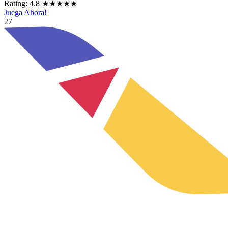
Rating: 4.8
★★★★★
Juega Ahora!
27