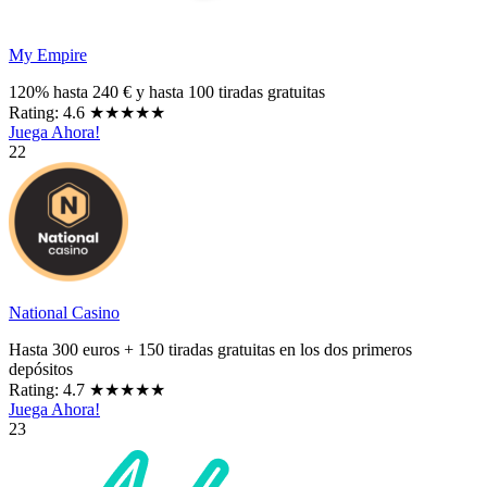
My Empire
120% hasta 240 € y hasta 100 tiradas gratuitas
Rating: 4.6
★★★★★
Juega Ahora!
22
National Casino
Hasta 300 euros + 150 tiradas gratuitas en los dos primeros
depósitos
Rating: 4.7
★★★★★
Juega Ahora!
23