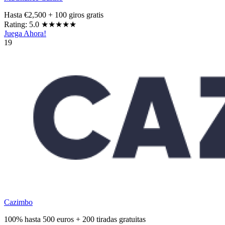
Hasta €2,500 + 100 giros gratis
Rating: 5.0
★★★★★
Juega Ahora!
19
Cazimbo
100% hasta 500 euros + 200 tiradas gratuitas