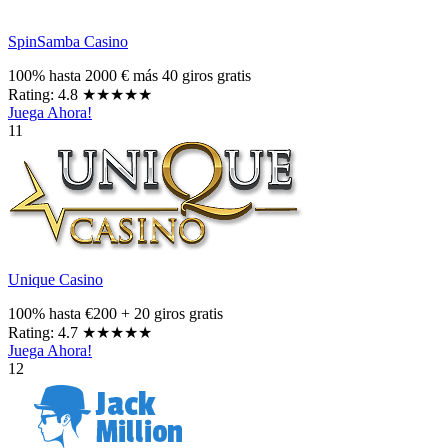
SpinSamba Casino
100% hasta 2000 € más 40 giros gratis
Rating: 4.8
★★★★★
Juega Ahora!
11
Unique Casino
100% hasta €200 + 20 giros gratis
Rating: 4.7
★★★★★
Juega Ahora!
12