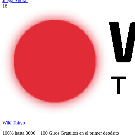
Juega Ahora!
16
Wild Tokyo
100% hasta 300€ + 100 Giros Gratuitos en el primer depósito