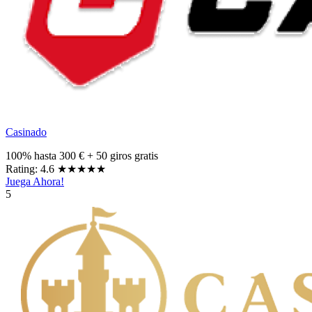
Casinado
100% hasta 300 € + 50 giros gratis
Rating: 4.6
★★★★★
Juega Ahora!
5