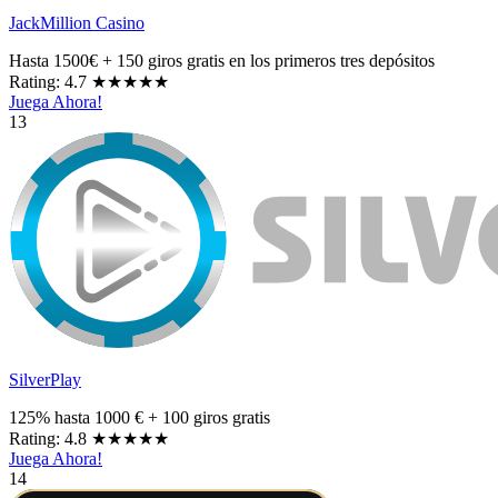
JackMillion Casino
Hasta 1500€ + 150 giros gratis en los primeros tres depósitos
Rating: 4.7
★★★★★
Juega Ahora!
13
SilverPlay
125% hasta 1000 € + 100 giros gratis
Rating: 4.8
★★★★★
Juega Ahora!
14