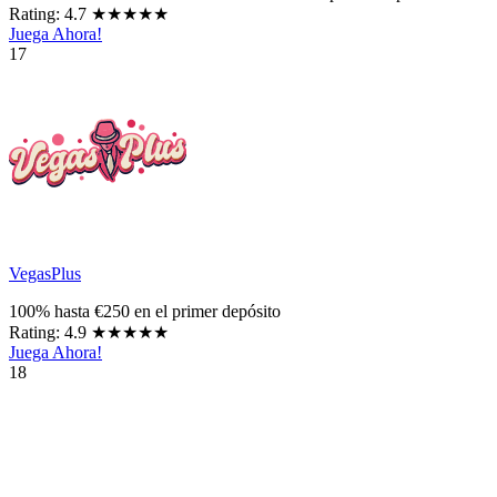
Rating: 4.7
★★★★★
Juega Ahora!
17
VegasPlus
100% hasta €250 en el primer depósito
Rating: 4.9
★★★★★
Juega Ahora!
18