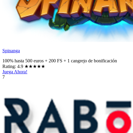
Spinanga
100% hasta 500 euros + 200 FS + 1 cangrejo de bonificación
Rating: 4.9
★★★★★
Juega Ahora!
7