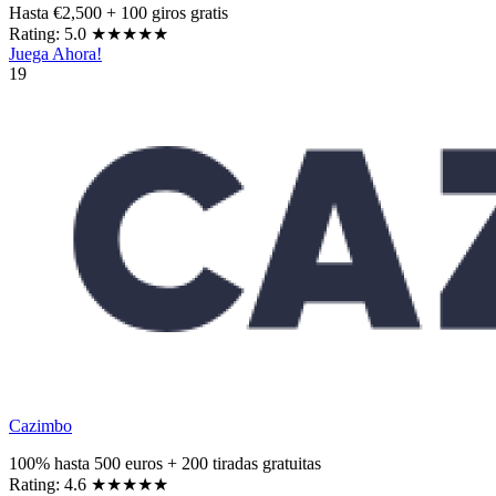
Hasta €2,500 + 100 giros gratis
Rating: 5.0
★★★★★
Juega Ahora!
19
Cazimbo
100% hasta 500 euros + 200 tiradas gratuitas
Rating: 4.6
★★★★★