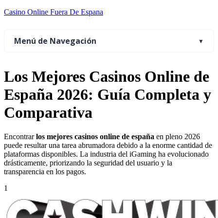
Saltar
Casino Online Fuera De Espana
al
contenido
Menú de Navegación
▼
Los Mejores Casinos Online de
España 2026: Guía Completa y
Comparativa
Encontrar
los mejores casinos online de españa
en pleno 2026
puede resultar una tarea abrumadora debido a la enorme cantidad de
plataformas disponibles. La industria del iGaming ha evolucionado
drásticamente, priorizando la seguridad del usuario y la
transparencia en los pagos.
1