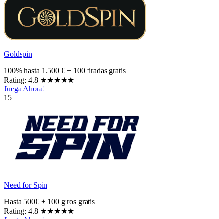
Goldspin
100% hasta 1.500 € + 100 tiradas gratis
Rating: 4.8
★★★★★
Juega Ahora!
15
Need for Spin
Hasta 500€ + 100 giros gratis
Rating: 4.8
★★★★★