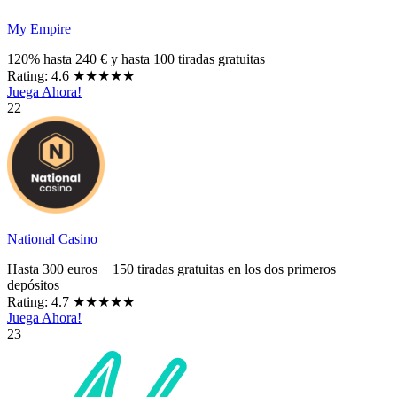
My Empire
120% hasta 240 € y hasta 100 tiradas gratuitas
Rating: 4.6
★★★★★
Juega Ahora!
22
National Casino
Hasta 300 euros + 150 tiradas gratuitas en los dos primeros
depósitos
Rating: 4.7
★★★★★
Juega Ahora!
23