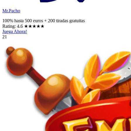
Mr.Pacho
100% hasta 500 euros + 200 tiradas gratuitas
Rating: 4.6
★★★★★
Juega Ahora!
21