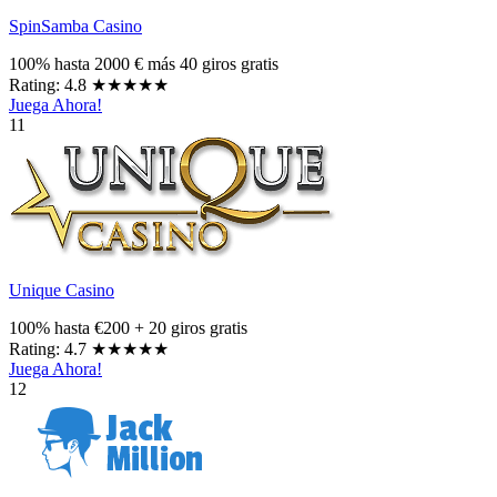
SpinSamba Casino
100% hasta 2000 € más 40 giros gratis
Rating: 4.8
★★★★★
Juega Ahora!
11
Unique Casino
100% hasta €200 + 20 giros gratis
Rating: 4.7
★★★★★
Juega Ahora!
12