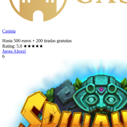
Casinia
Hasta 500 euros + 200 tiradas gratuitas
Rating: 5.0
★★★★★
Juega Ahora!
6