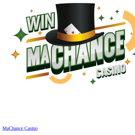
MaChance Casino