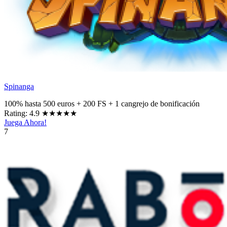
Spinanga
100% hasta 500 euros + 200 FS + 1 cangrejo de bonificación
Rating: 4.9
★★★★★
Juega Ahora!
7