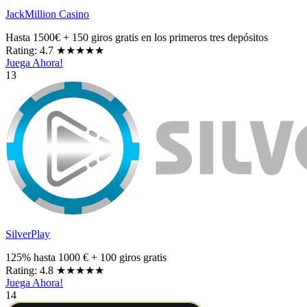
JackMillion Casino
Hasta 1500€ + 150 giros gratis en los primeros tres depósitos
Rating: 4.7
★★★★★
Juega Ahora!
13
SilverPlay
125% hasta 1000 € + 100 giros gratis
Rating: 4.8
★★★★★
Juega Ahora!
14