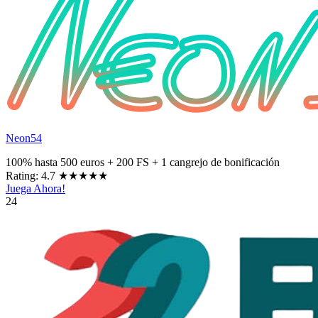
Neon54
100% hasta 500 euros + 200 FS + 1 cangrejo de bonificación
Rating: 4.7
★★★★★
Juega Ahora!
24