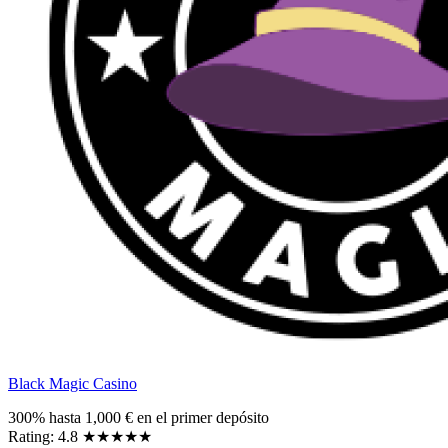
Black Magic Casino
300% hasta 1,000 € en el primer depósito
Rating: 4.8
★★★★★