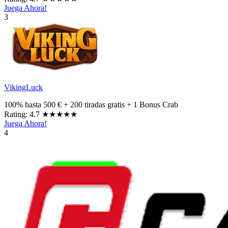
Juega Ahora!
3
VikingLuck
100% hasta 500 € + 200 tiradas gratis + 1 Bonus Crab
Rating: 4.7
★★★★★
Juega Ahora!
4