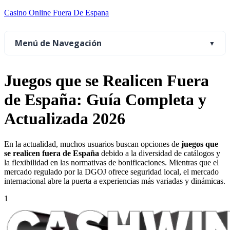
Saltar
Casino Online Fuera De Espana
al
contenido
Menú de Navegación
▼
Juegos que se Realicen Fuera
de España: Guía Completa y
Actualizada 2026
En la actualidad, muchos usuarios buscan opciones de
juegos que
se realicen fuera de España
debido a la diversidad de catálogos y
la flexibilidad en las normativas de bonificaciones. Mientras que el
mercado regulado por la DGOJ ofrece seguridad local, el mercado
internacional abre la puerta a experiencias más variadas y dinámicas.
1