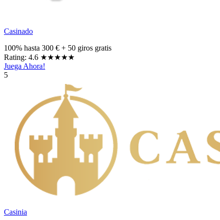
Casinado
100% hasta 300 € + 50 giros gratis
Rating: 4.6
★★★★★
Juega Ahora!
5
Casinia