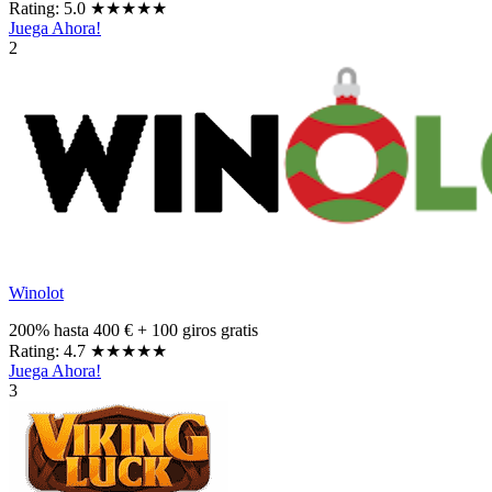
Rating: 5.0
★★★★★
Juega Ahora!
2
Winolot
200% hasta 400 € + 100 giros gratis
Rating: 4.7
★★★★★
Juega Ahora!
3