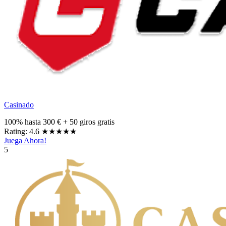
Casinado
100% hasta 300 € + 50 giros gratis
Rating: 4.6
★★★★★
Juega Ahora!
5