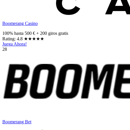
Boomerang Casino
100% hasta 500 € + 200 giros gratis
Rating: 4.8
★★★★★
Juega Ahora!
28
Boomerang Bet