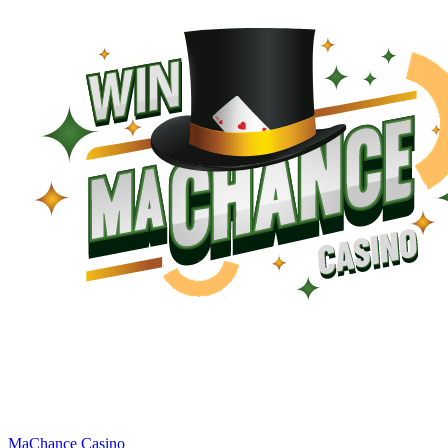
MaChance Casino