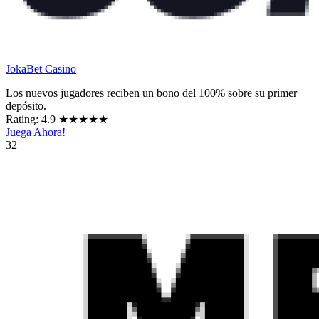
JokaBet Casino
Los nuevos jugadores reciben un bono del 100% sobre su primer
depósito.
Rating: 4.9
★★★★★
Juega Ahora!
32