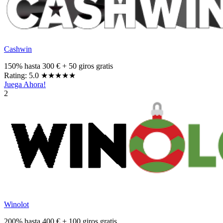
Cashwin
150% hasta 300 € + 50 giros gratis
Rating: 5.0
★★★★★
Juega Ahora!
2
Winolot
200% hasta 400 € + 100 giros gratis