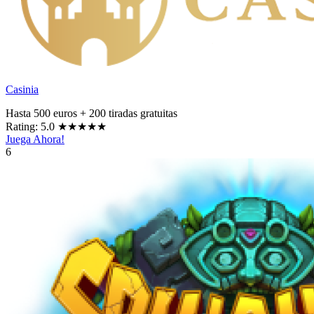
Casinia
Hasta 500 euros + 200 tiradas gratuitas
Rating: 5.0
★★★★★
Juega Ahora!
6