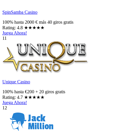
SpinSamba Casino
100% hasta 2000 € más 40 giros gratis
Rating: 4.8
★★★★★
Juega Ahora!
11
Unique Casino
100% hasta €200 + 20 giros gratis
Rating: 4.7
★★★★★
Juega Ahora!
12