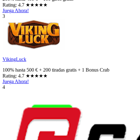
Rating: 4.7
★★★★★
Juega Ahora!
3
VikingLuck
100% hasta 500 € + 200 tiradas gratis + 1 Bonus Crab
Rating: 4.7
★★★★★
Juega Ahora!
4