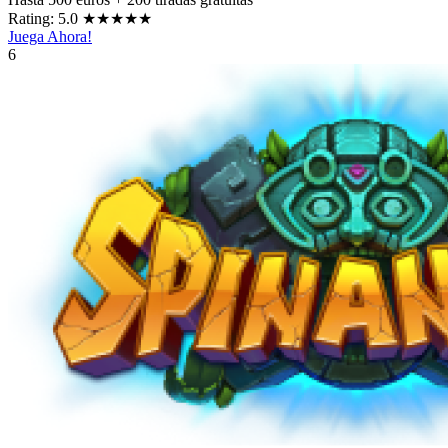
Rating: 5.0
★★★★★
Juega Ahora!
6