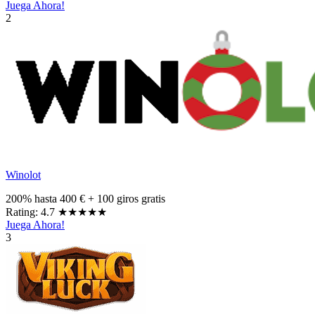
Juega Ahora!
2
Winolot
200% hasta 400 € + 100 giros gratis
Rating: 4.7
★★★★★
Juega Ahora!
3