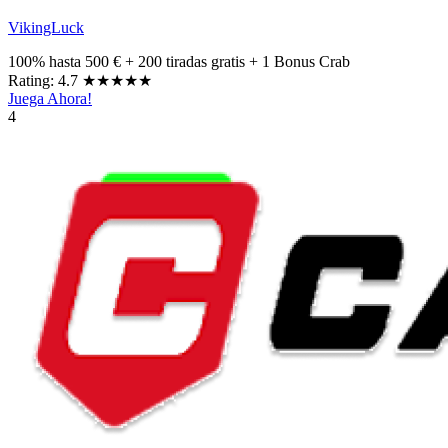
VikingLuck
100% hasta 500 € + 200 tiradas gratis + 1 Bonus Crab
Rating: 4.7
★★★★★
Juega Ahora!
4