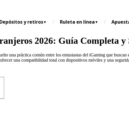
Depósitos y retiros
/
Ruleta en línea
/
Apuest
▼
▼
ranjeros 2026: Guía Completa y
uelto una práctica común entre los entusiastas del iGaming que buscan e
 ofrecer una compatibilidad total con dispositivos móviles y una segurid