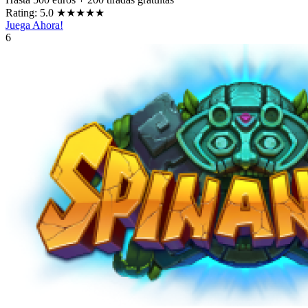
Rating: 5.0
★★★★★
Juega Ahora!
6