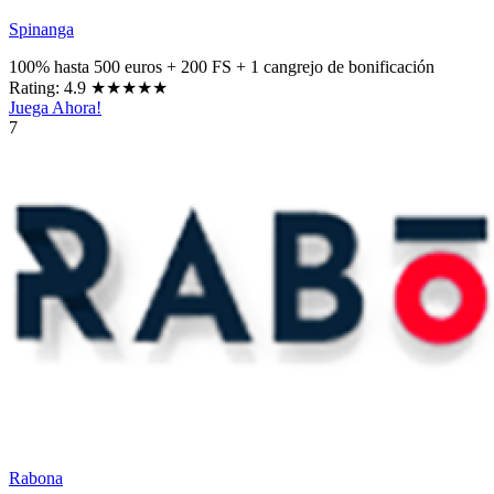
Spinanga
100% hasta 500 euros + 200 FS + 1 cangrejo de bonificación
Rating: 4.9
★★★★★
Juega Ahora!
7
Rabona