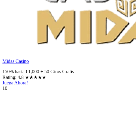
Midas Casino
150% hasta €1,000 + 50 Giros Gratis
Rating: 4.8
★★★★★
Juega Ahora!
10