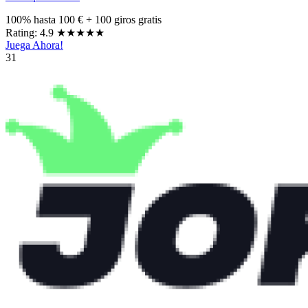
100% hasta 100 € + 100 giros gratis
Rating: 4.9
★★★★★
Juega Ahora!
31