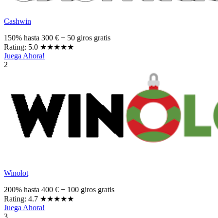
Cashwin
150% hasta 300 € + 50 giros gratis
Rating: 5.0
★★★★★
Juega Ahora!
2
Winolot
200% hasta 400 € + 100 giros gratis
Rating: 4.7
★★★★★
Juega Ahora!
3