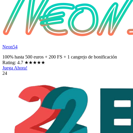
Neon54
100% hasta 500 euros + 200 FS + 1 cangrejo de bonificación
Rating: 4.7
★★★★★
Juega Ahora!
24