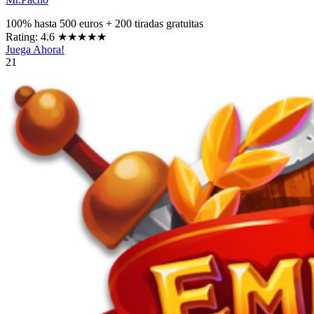
100% hasta 500 euros + 200 tiradas gratuitas
Rating: 4.6
★★★★★
Juega Ahora!
21