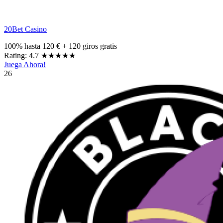
20Bet Casino
100% hasta 120 € + 120 giros gratis
Rating: 4.7
★★★★★
Juega Ahora!
26