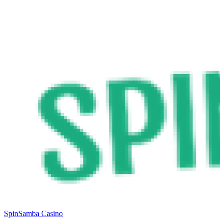
SpinSamba Casino