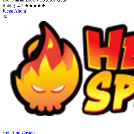
Rating: 4.7
★★★★★
Juega Ahora!
30
Hell Spin Casino