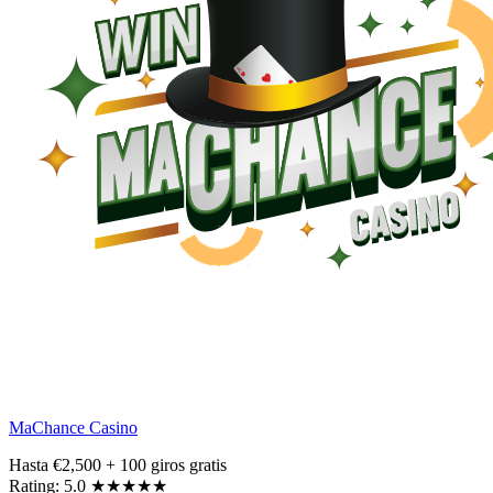
MaChance Casino
Hasta €2,500 + 100 giros gratis
Rating: 5.0
★★★★★