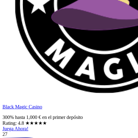
Black Magic Casino
300% hasta 1,000 € en el primer depósito
Rating: 4.8
★★★★★
Juega Ahora!
27