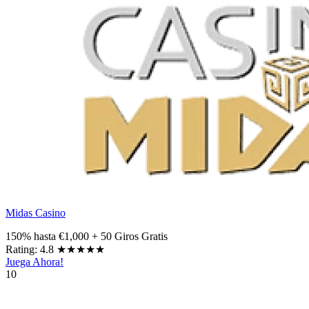
Midas Casino
150% hasta €1,000 + 50 Giros Gratis
Rating: 4.8
★★★★★
Juega Ahora!
10