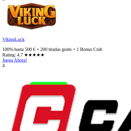
VikingLuck
100% hasta 500 € + 200 tiradas gratis + 1 Bonus Crab
Rating: 4.7
★★★★★
Juega Ahora!
4