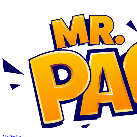
Mr.Pacho