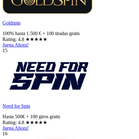
Goldspin
100% hasta 1.500 € + 100 tiradas gratis
Rating: 4.8
★★★★★
Juega Ahora!
15
Need for Spin
Hasta 500€ + 100 giros gratis
Rating: 4.8
★★★★★
Juega Ahora!
16