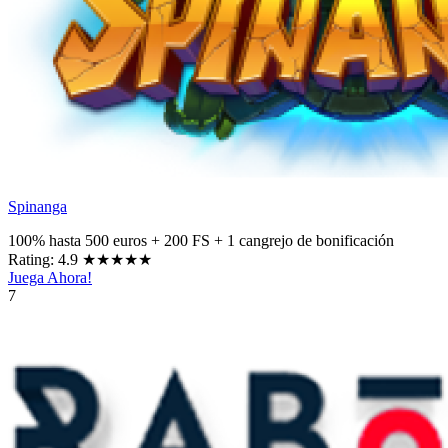
Spinanga
100% hasta 500 euros + 200 FS + 1 cangrejo de bonificación
Rating: 4.9
★★★★★
Juega Ahora!
7