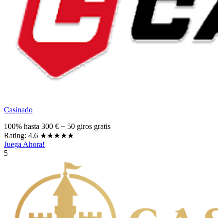
Casinado
100% hasta 300 € + 50 giros gratis
Rating: 4.6
★★★★★
Juega Ahora!
5