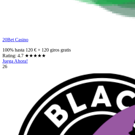
20Bet Casino
100% hasta 120 € + 120 giros gratis
Rating: 4.7
★★★★★
Juega Ahora!
26