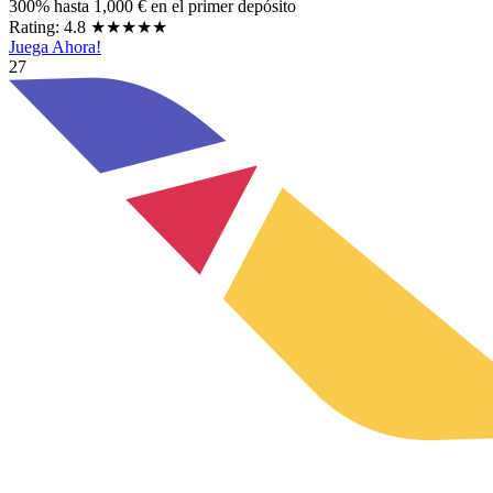
300% hasta 1,000 € en el primer depósito
Rating: 4.8
★★★★★
Juega Ahora!
27