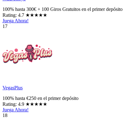
100% hasta 300€ + 100 Giros Gratuitos en el primer depósito
Rating: 4.7
★★★★★
Juega Ahora!
17
VegasPlus
100% hasta €250 en el primer depósito
Rating: 4.9
★★★★★
Juega Ahora!
18