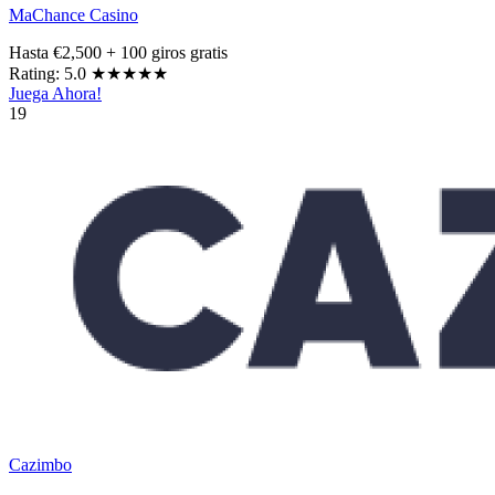
MaChance Casino
Hasta €2,500 + 100 giros gratis
Rating: 5.0
★★★★★
Juega Ahora!
19
Cazimbo